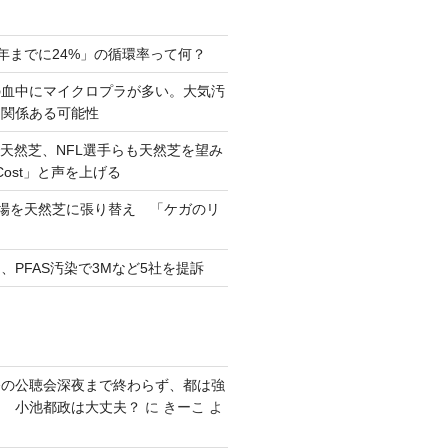
0年までに24%」の循環率って何？
の血中にマイクロプラが多い。大気汚
と関係ある可能性
天然芝、NFL選手らも天然芝を望み
eCost」と声を上げる
習場を天然芝に張り替え 「ケガのリ
、PFAS汚染で3Mなど5社を提訴
発の公聴会深夜まで終わらず、都は強
り 小池都政は大丈夫？
に
きーこ
よ