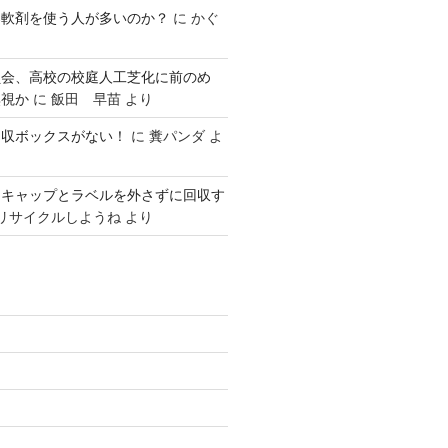
柔軟剤を使う人が多いのか？
に
かぐ
員会、高校の校庭人工芝化に前のめ
無視か
に
飯田 早苗
より
回収ボックスがない！
に
糞パンダ
よ
はキャップとラベルを外さずに回収す
リサイクルしようね
より