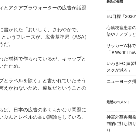
最近の投稿
ィとアクアプラウォーターの広告が話題
EU目標「203
心筋梗塞患者
に書かれた「おいしく、さわやかで、
染やナノプラ
」というフレーズが、広告基準局（ASA）
うだ。
サッカーW杯で
「＃WorthTh
れた材料で作られているが、キャップと
いわきFC 練
いたため。
スクが減る」
プとラベルを除く」と書かれていたそう
ニューヨーク州
与えかねないため、違反だということの
最近のコメント
らば、日本の広告の多くもかなり問題に
いぶんとレベルの高い議論をしている。
神宮外苑再開
制的に打ち切
り