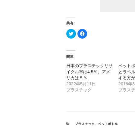
共有:
ク
F
リ
a
ッ
c
ク
e
し
b
て
o
T
o
関連
w
k
i
で
t
共
日本のプラスチックリサ
ペット
t
有
イクル率は4.5％、アメ
とラベ
e
す
r
る
リカは５％
する方
で
に
共
は
2022年5月11日
2018年
有
ク
プラスチック
プラス
(
リ
新
ッ
し
ク
い
し
ウ
て
ィ
く
ン
だ
ド
さ
ウ
い
で
(
カ
プラスチック
、
ペットボトル
開
新
テ
き
し
ま
ゴ
い