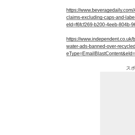
https://www.beveragedaily.com/A
claims-excluding-caps-and-label
eId=f6fcf269-b200-4eeb-804b-
https://www.independent.co.uk/b
water-ads-banned-over-recycled
eType=EmailBlastContent&eId=
ス