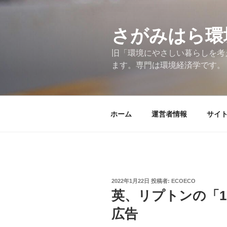
コ
ン
テ
さがみはら環
ン
旧「環境にやさしい暮らしを考
ツ
ます。専門は環境経済学です。
へ
ス
キ
ッ
ホーム
運営者情報
サイ
プ
投
2022年1月22日
投稿者:
ECOECO
稿
英、リプトンの「1
日:
広告