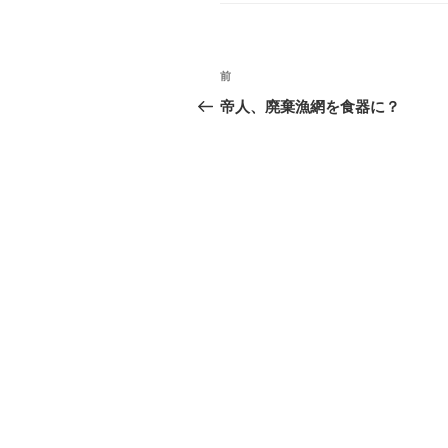
す
ウ
リ
)
ィ
ー
ン
ド
ウ
投
で
前
前
開
き
稿
の
ま
帝人、廃棄漁網を食器に？
す
投
)
ナ
稿
ビ
ゲ
ー
シ
ョ
ン