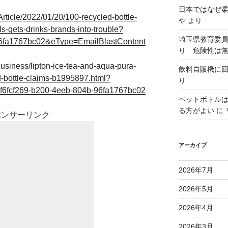
日本ではなぜ
rticle/2022/01/20/100-recycled-bottle-
や
より
s-gets-drinks-brands-into-trouble?
埼玉県教育委
96fa1767bc02&eType=EmailBlastContent
り 危険性は
usiness/lipton-ice-tea-and-aqua-pura-
飲料自販機に
-bottle-claims-b1995897.html?
り
f6fcf269-b200-4eeb-804b-96fa1767bc02
ペットボトル
る方がよい
に
ポンサーリンク
アーカイブ
2026年7月
2026年5月
2026年4月
2026年3月