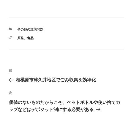
開
新
き
し
ま
い
す
ウ
)
ィ
ン
ド
ウ
で
カ
その他の環境問題
開
テ
き
タ
原発
、
食品
ま
ゴ
す
グ
リ
)
ー
投
前
前
稿
の
相模原市津久井地区でごみ収集を効率化
ナ
投
ビ
稿
次
次
ゲ
の
価値のないものだからこそ、ペットボトルや使い捨てカ
投
ー
ップなどはデポジット制にする必要がある
稿
シ
ョ