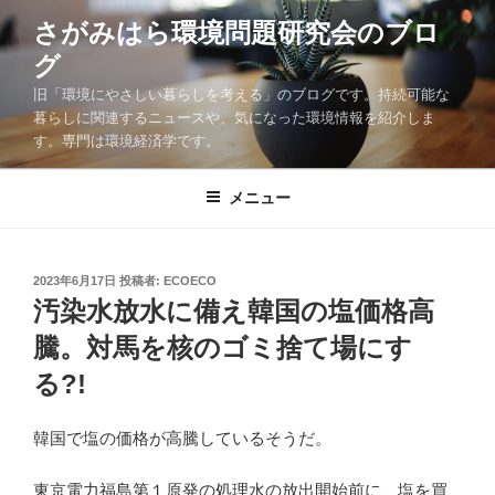
コ
さがみはら環境問題研究会のブロ
ン
グ
テ
ン
旧「環境にやさしい暮らしを考える」のブログです。持続可能な
ツ
暮らしに関連するニュースや、気になった環境情報を紹介しま
す。専門は環境経済学です。
へ
ス
キ
メニュー
ッ
プ
投
2023年6月17日
投稿者:
ECOECO
稿
汚染水放水に備え韓国の塩価格高
日:
騰。対馬を核のゴミ捨て場にす
る?!
韓国で塩の価格が高騰しているそうだ。
東京電力福島第１原発の処理水の放出開始前に、塩を買