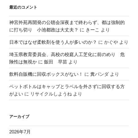
最近のコメント
神宮外苑再開発の公聴会深夜まで終わらず、都は強制的
に打ち切り 小池都政は大丈夫？
に
きーこ
より
日本ではなぜ柔軟剤を使う人が多いのか？
に
かぐや
より
埼玉県教育委員会、高校の校庭人工芝化に前のめり 危
険性は無視か
に
飯田 早苗
より
飲料自販機に回収ボックスがない！
に
糞パンダ
より
ペットボトルはキャップとラベルを外さずに回収する方
がよい
に
リサイクルしようね
より
アーカイブ
2026年7月