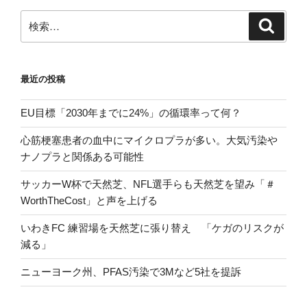
ン
検
検
索
索:
最近の投稿
EU目標「2030年までに24%」の循環率って何？
心筋梗塞患者の血中にマイクロプラが多い。大気汚染や
ナノプラと関係ある可能性
サッカーW杯で天然芝、NFL選手らも天然芝を望み「＃
WorthTheCost」と声を上げる
いわきFC 練習場を天然芝に張り替え 「ケガのリスクが
減る」
ニューヨーク州、PFAS汚染で3Mなど5社を提訴