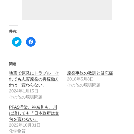
共有:
ク
F
リ
a
ッ
c
ク
e
し
b
て
o
T
o
関連
w
k
i
で
地震で原発にトラブル そ
t
共
原発事故の教訓と健忘症
t
有
れでも志賀原発の再稼働方
2018年5月8日
e
す
r
る
針は「変わらない」
その他の環境問題
で
に
2024年1月15日
共
は
有
ク
その他の環境問題
(
リ
新
ッ
し
ク
PFAS汚染、神奈川も。川
い
し
ウ
て
に流しても「日本政府は文
ィ
く
句を言わない」
ン
だ
ド
さ
2022年10月31日
ウ
い
で
(
化学物質